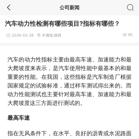
公司新闻
汽车动力性检测有哪些项目?指标有哪些？
80
2026-05-28
IP属地 陕西
汽车的动力性指标主要由最高车速、加速能力和最
大爬坡度来表示，是汽车使用性能中最基本的和最
重要的性能。在我国，这些指标是汽车制造厂根据
国家规定的试验标准，通过样车测试得出来的。而
动力性能测试也主要针对最高车速、加速能力和最
大爬坡度这三方面进行测试的。
最高车速
指在无风条件下，在水平、良好的沥青或水泥路面