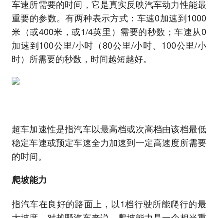
车速所需要的时间，它是真实反映汽车动力性能最
重要的参数。有两种表示方式：车速0加速到1000
米（或400米，或1/4英里）需要的秒数；车速从0
加速到100公里/小时（80公里/小时、100公里/小
时）所需要的秒数，时间越短越好。
超车加速性是指汽车以最高档或次高档由该档最低
稳定车速或预定车速全力加速到一定高速度所需要
的时间。
爬坡能力
指汽车在良好的路面上，以1档行驶所能爬行的最
大坡度。对越野汽车来说，爬坡能力是一个相当重