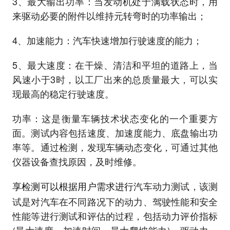
3、最大输出功率：当发动机处于满载状态时，用
来驱动必要的附件以维持元转弯时的功率输出；
4、加速能力：汽车快速增加行驶速度的能力；
5、最大速度：在干燥、清洁和平坦的道路上，当
风速小于3时，以工厂出来的总质量最大，可以实
现最高的稳定行驶速度。
功率：这是衡量车辆技术状态变化的一个重要方
面。测试内容包括速度、加速度能力、底盘输出功
率等。通过检测，发现车辆动态变化，可通过其他
仪器设备查找原因，及时维修。
汽车动力测试，该测
享检测可以根据用户需求进行
试是对汽车在不同路况下的动力、驾驶性能和安全
性能等进行测试和评估的过程，包括动力评价指标