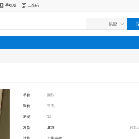
手机版
二维码
单价
面议
询价
暂无
浏览
15
发货
北京
付款
过期
长期有效