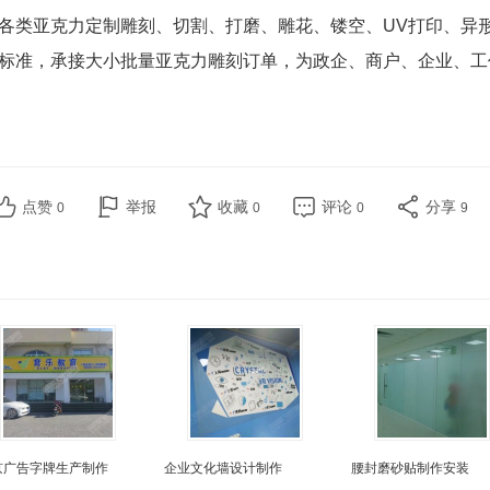
各类亚克力定制雕刻、切割、打磨、雕花、镂空、UV打印、异
标准，承接大小批量亚克力雕刻订单，为政企、商户、企业、工
点赞
举报
收藏
评论
分享
0
0
0
9
京广告字牌生产制作
企业文化墙设计制作
腰封磨砂贴制作安装