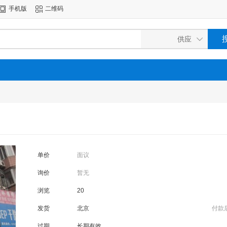
手机版
二维码
单价
面议
询价
暂无
浏览
20
发货
北京
付款
过期
长期有效