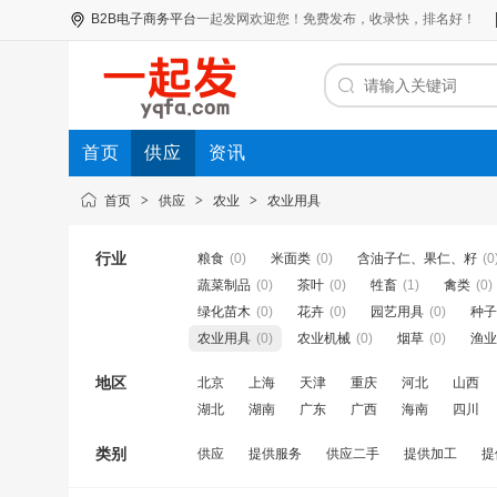
B2B电子商务平台
一起发网
欢迎您！免费发布，收录快，排名好！
首页
供应
资讯
首页
>
供应
>
农业
>
农业用具
行业
粮食
(0)
米面类
(0)
含油子仁、果仁、籽
(0
蔬菜制品
(0)
茶叶
(0)
牲畜
(1)
禽类
(0)
绿化苗木
(0)
花卉
(0)
园艺用具
(0)
种子
农业用具
(0)
农业机械
(0)
烟草
(0)
渔业
地区
北京
上海
天津
重庆
河北
山西
湖北
湖南
广东
广西
海南
四川
类别
供应
提供服务
供应二手
提供加工
提