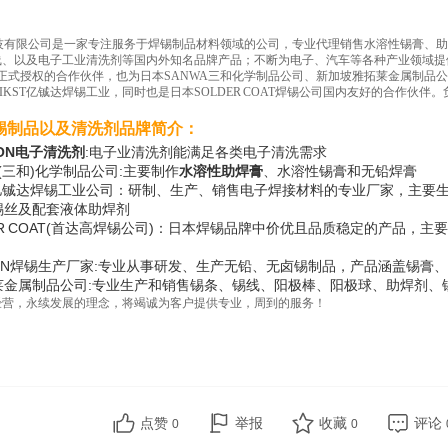
技有限公司是一家专注服务于焊锡制品材料领域的公司，专业代理销售水溶性锡膏、助
线、以及电子工业清洗剂等国内外知名品牌产品；不断为电子、汽车等各种产业领域提
N正式授权的合作伙伴，也为日本SANWA三和化学制品公司、新加坡雅拓莱金属制品公司
IKST亿铖达焊锡工业，同时也是日本SOLDER COAT焊锡公司国内友好的合作伙伴
锡制品以及清洗剂品牌简介：
RON电子清洗剂
:电子业清洗剂能满足各类电子清洗需求
A(三和)化学制品公司:主要制作
水溶性助焊膏
、水溶性锡膏和无铅焊膏
T亿铖达焊锡工业公司：研制、生产、销售电子焊接材料的专业厂家，主要
锡丝及配套液体助焊剂
ER COAT(首达高焊锡公司)：日本焊锡品牌中价优且品质稳定的产品，主
OIN焊锡生产厂家:专业从事研发、生产无铅、无卤锡制品，产品涵盖锡膏
莱金属制品公司:专业生产和销售锡条、锡线、阳极棒、阳极球、助焊剂、
经营，永续发展的理念，将竭诚为客户提供专业，周到的服务！
点赞
举报
收藏
评论
0
0