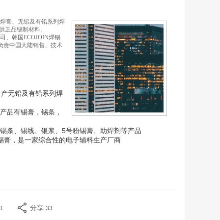
焊膏、无铅及有铅系列焊
供正品锡制材料。
、韩国ECOJOIN焊锡
。负责中国大陆销售、技术
生产无铅及有铅系列焊
要产品有锡膏，锡条，
、锡条、锡线、银浆、5号粉锡膏、助焊剂等产品
锡膏，是一家综合性的电子辅料生产厂商
分享
0
33