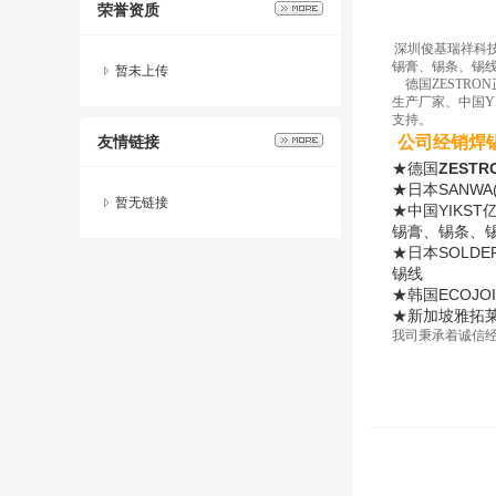
荣誉资质
深圳俊基瑞祥科
锡膏、锡条、锡
暂未上传
德国ZESTRO
生产厂家、中国Y
支持。
友情链接
公司经销焊
★德国
ZEST
★日本SANW
暂无链接
★中国YIKS
锡膏、锡条、
★日本SOLD
锡线
★韩国ECOJ
★新加坡雅拓
我司秉承着诚信