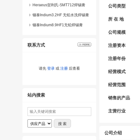
Heraeus贺利氏-SMT712焊锡膏
公司类型
铟泰Indium3.2HF 无铅水洗焊锡膏
所 在 地
铟泰Indium8.9HF1无铅焊锡膏
公司规模
联系方式
注册资本
注册年份
请先
登录
或
注册
后查看
经营模式
经营范围
站内搜索
销售的产品
主营行业
公司介绍