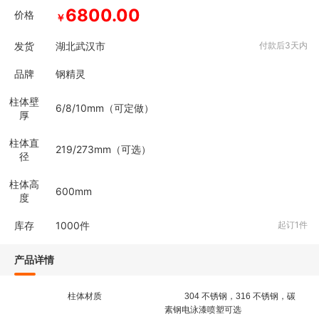
6800.00
价格
￥
发货
湖北武汉市
付款后3天内
品牌
钢精灵
柱体壁
6/8/10mm（可定做）
厚
柱体直
219/273mm（可选）
径
柱体高
600mm
度
库存
1000
件
起订1件
产品详情
柱体材质
304 不锈钢，316 不锈钢，碳
素钢电泳漆喷塑可选