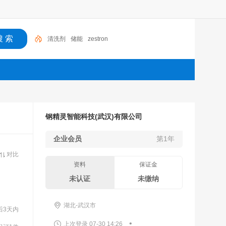
清洗剂
储能
zestron
钢精灵智能科技(武汉)有限公司
企业会员
第1年
对比
资料
保证金
未认证
未缴纳
湖北-武汉市
后3天内
•
上次登录 07-30 14:26