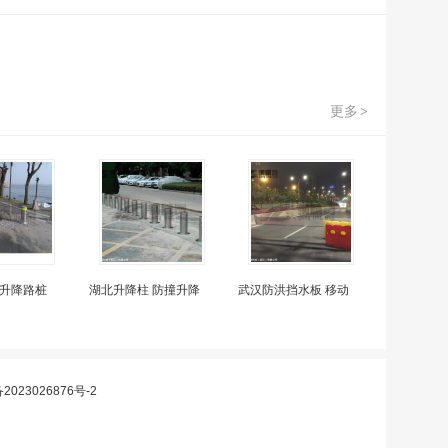
更多
>
升降路桩
湖北升降柱 防撞升降
武汉防洪挡水板 移动
2023026876号-2