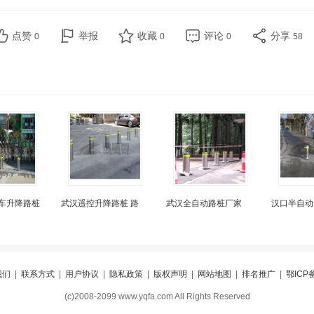
点赞
举报
收藏
评论
分享
0
0
0
58
车升降路桩
武汉遥控升降路桩 路
武汉全自动路桩厂家
汉口半自动
我们
|
联系方式
|
用户协议
|
隐私政策
|
版权声明
|
网站地图
|
排名推广
|
鄂ICP备
(c)2008-2099 www.yqfa.com All Rights Reserved