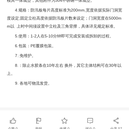
模具一体成型，其他附件为304不锈钢一体成型。
4.规格：防汛板每片高度标准为200mm,宽度依据实际门洞宽
度设定;固定立柱高度依据防汛板片数来设定；门洞宽度在5000m
m以 上时中间须设置中立柱及三角背撑，具体详见规定标准。
5.使用：1-2人在5-10分钟即可完成安装或拆卸的过程。
6.包装：PE覆膜包装。
7.:免维护。
8.：除止水胶条在10年左右 换外，其它主体结构可在30年以
上。
9. 各地可物流发货。
点赞
0
举报
收藏
0
评论
0
分享
57