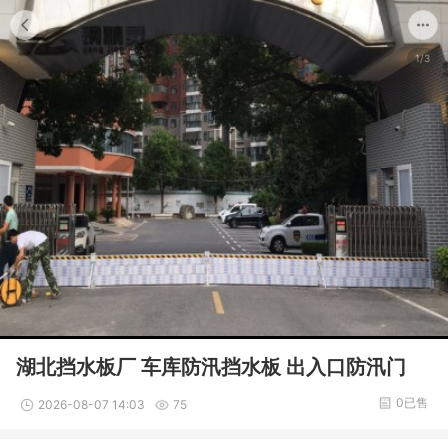
1/3
湖北挡水板厂 车库防汛挡水板 出入口防汛门
0已售
2026-08-07 14:03
75