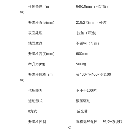
柱体壁厚（m
6/8/10mm（可定做）
m）
升降柱直径(mm)
219/273mm（可选）
表面处理
拉丝（可选）
地面兰盘
不锈钢（可选）
升降柱高度(mm)
600mm
举升力(kg)
500kg
升降柱规格（m
长400×宽400×高
11
00
m）
抗压能力
不小于100吨
运动形式
液压驱动
0
方式
反光带
升降柱控制
近程无线遥控 ＋ 线控+系统联
动