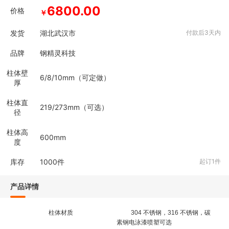
6800.00
价格
￥
发货
湖北武汉市
付款后3天内
品牌
钢精灵科技
柱体壁
6/8/10mm（可定做）
厚
柱体直
219/273mm（可选）
径
柱体高
600mm
度
库存
1000
件
起订1件
产品详情
柱体材质
304 不锈钢，316 不锈钢，碳
素钢电泳漆喷塑可选