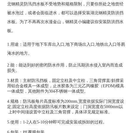
北钢精灵防汛挡水板不受地势和规格限制，只要你所处之地曾经
被水泡过，或者会面临进水，都可以选择安装湖北钢精灵防洪挡
水板。为了
不再
再次水漫金山，钢精灵小编建议你安装防洪挡水
板。
1.用途：适用于地下车库出入口,地下商场出入口,地铁出入口等易
淹水的地方。
2.能：能达到
好
的密闭防水
作用
，防止汛期洪水侵入室内而造成
损失。
3.材质：主材防汛挡板，固定立柱及中立柱，三角背撑直/斜撑采
用铝合金模具一体成型，止水胶条为三元乙丙橡胶（EPDM)模具
一体成型，其他附件为304不锈钢一体成型。
4.规格：防汛板每片高度标准为200mm,宽度依据实际门洞宽度设
定;固定立柱高度依据防汛板片数来设定；门洞宽度在5000mm以
上时中间须设置中立柱及三角背撑，具体详见规定标准。
5.使用：1-2人在5-10分钟即可完成安装或拆卸的过程。
6.包装：PE覆膜包装。