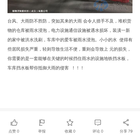
台风、
大
雨防不胜防，突如其来的大雨
会令人措手不及，堆积货
物的仓库被雨水浸泡，电力设施通信设施被遇水损坏，装潢一新
的家中被洪水洗刷，车库中的爱车被雨水浸泡。小小的水
使得有
些居民
损失严重
，轻则导致生活不便，重则会导致上
元的损失，
你需要的是一套能够在关键的时候挡住雨水的设施地铁挡水板，
车库挡水板帮你抵御
大
雨的侵害
！！！
点赞
0
举报
收藏
0
评论
0
分享
79