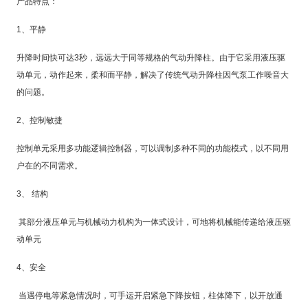
产品特点：
1
、平静
升降时间快可达
3
秒，远远大于同等规格的气动升降柱。由于它采用液压驱
动单元，动作起来，柔和而平静，解决了传统气动升降柱因气泵工作噪音大
的问题。
2
、控制敏捷
控制单元采用多功能逻辑控制器，可以调制多种不同的功能模式，以不同用
户在的不同需求。
3
、
结构
其部分液压单元与机械动力机构为一体式设计，可地将机械能传递给液压驱
动单元
4
、安全
当遇停电等紧急情况时，可手运开启紧急下降按钮，柱体降下，以开放通