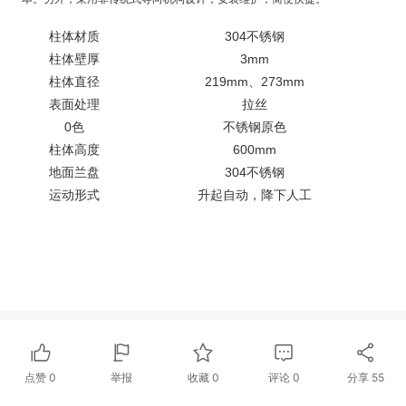
304
柱体材质
不锈钢
3mm
柱体壁厚
219mm
273mm
柱体直径
、
表面处理
拉丝
0
色
不锈钢原色
600mm
柱体高度
304
地面兰盘
不锈钢
运动形式
升起自动，降下人工
点赞
0
举报
收藏
0
评论
0
分享
55