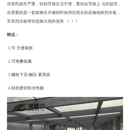
些居民
损失严重
，轻则导致生活不便，重则会导致上
元的损失，
你需要的是一套能够在关键的时候挡住雨水的设施地铁挡水板，
车库挡水板帮你抵御
大
雨的侵害
！！！
特点：
1.
可
方便
装拆
2.
可堆叠收藏
3.
螺栓下压
/
侧压
紧系统
4.
好
的密封防水性能