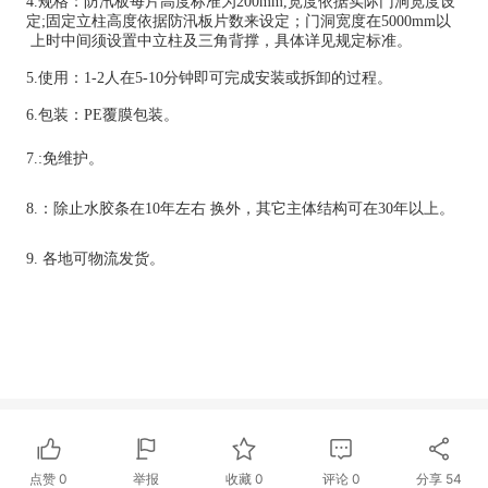
4.规格：防汛板每片高度标准为200mm,宽度依据实际门洞宽度设
定;固定立柱高度依据防汛板片数来设定；门洞宽度在5000mm以
上时中间须设置中立柱及三角背撑，具体详见规定标准。
5.使用：1-2人在5-10分钟即可完成安装或拆卸的过程。
6.包装：PE覆膜包装。
7.:免维护。
8.：除止水胶条在10年左右
换外，其它主体结构可在30年以上。
9.
各地可物流发货。
点赞
0
举报
收藏
0
评论
0
分享
54