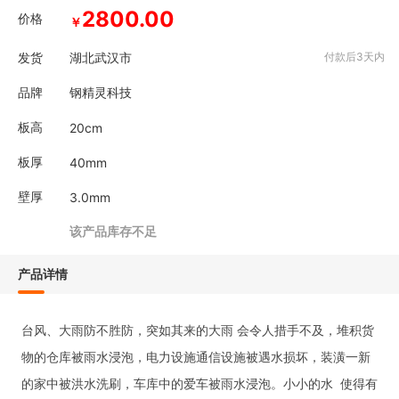
2800.00
价格
￥
发货
湖北武汉市
付款后3天内
品牌
钢精灵科技
板高
20cm
板厚
40mm
壁厚
3.0mm
该产品库存不足
产品详情
台风、
大
雨防不胜防，突如其来的大雨
会令人措手不及，堆积货
物的仓库被雨水浸泡，电力设施通信设施被遇水损坏，装潢一新
的家中被洪水洗刷，车库中的爱车被雨水浸泡。小小的水
使得有