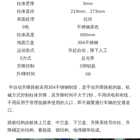
3mm
柱体壁厚
219mm
273mm
柱体直径
、
表面处理
拉丝
0
色
不锈钢原色
600mm
柱体高度
304
地面兰盘
不锈钢
运动形式
升起自动，降下人工
0
方式
反光带
0
升降控制
用钥匙
/
升
降时间
2
秒
304
半自动升降路桩采用
不锈钢制造，是手动升降路桩的版。机
2
械方式控制柱体升降，其升降时间不大于
秒，
不用
供电和布线，
不用
应用于管理低频率使用的入口，即不频繁通行车辆的交通道
口。
路桩结构由桩体上兰盘、中兰盘、下兰盘、升降系统导向柱、升
降桶定向结构、蓄能器、锁结构、地埋桶等组成。