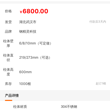
6800.00
价格
￥
发货
湖北武汉市
付款后3天内
品牌
钢精灵科技
柱体壁
6/8/10mm（可定做）
厚
柱体直
219/273mm（可选）
径
柱体高
600mm
度
库存
1000
根
起订1根
产品详情
304
柱体材质
不锈钢