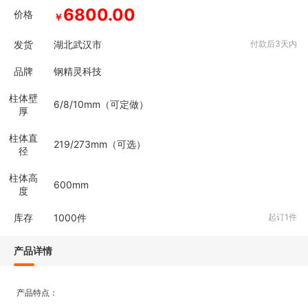
6800.00
价格
￥
发货
湖北武汉市
付款后3天内
品牌
钢精灵科技
柱体壁
6/8/10mm（可定做）
厚
柱体直
219/273mm（可选）
径
柱体高
600mm
度
库存
1000
件
起订1件
产品详情
产品特点：