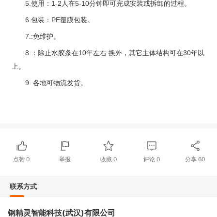
5.使用：1-2人在5-10分钟即可完成安装或拆卸的过程。
6.包装：PE覆膜包装。
7.:免维护。
8.：除止水胶条在10年左右 换外，其它主体结构可在30年以
上。
9. 各地可物流发货。
点赞
0
举报
收藏
0
评论
0
分享
60
联系方式
钢精灵智能科技(武汉)有限公司