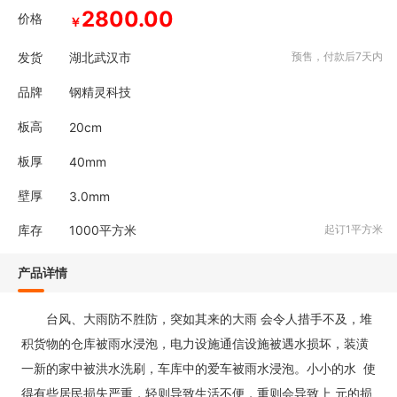
2800.00
价格
￥
发货
湖北武汉市
预售，付款后7天内
品牌
钢精灵科技
板高
20cm
板厚
40mm
壁厚
3.0mm
库存
1000
平方米
起订1平方米
产品详情
台风、大雨防不胜防，突如其来的大雨 会令人措手不及，堆
积货物的仓库被雨水浸泡，电力设施通信设施被遇水损坏，装潢
一新的家中被洪水洗刷，车库中的爱车被雨水浸泡。小小的水 使
得有些居民损失严重，轻则导致生活不便，重则会导致上 元的损